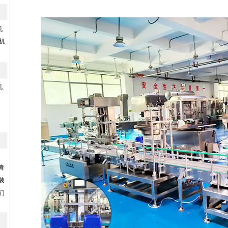
机
机
机
膏
装
们