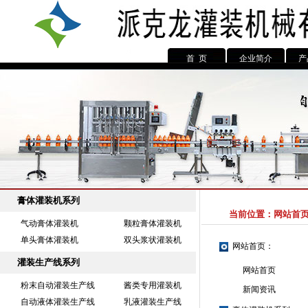
首 页
企业简介
产
膏体灌装机系列
当前位置：
网站首
气动膏体灌装机
颗粒膏体灌装机
单头膏体灌装机
双头浆状灌装机
网站首页：
灌装生产线系列
网站首页
粉末自动灌装生产线
酱类专用灌装机
新闻资讯
自动液体灌装生产线
乳液灌装生产线