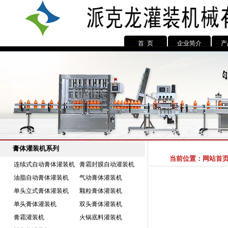
首 页
企业简介
产
膏体灌装机系列
当前位置：
网站首
连续式自动膏体灌装机
膏霜封膜自动灌装机
油脂自动膏体灌装机
气动膏体灌装机
单头立式膏体灌装机
颗粒膏体灌装机
单头膏体灌装机
双头膏体灌装机
膏霜灌装机
火锅底料灌装机