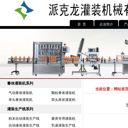
首 页
企业简介
产
膏体灌装机系列
当前位置：
网站首
气动膏体灌装机
颗粒膏体灌装机
单头膏体灌装机
双头浆状灌装机
灌装生产线系列
粉末自动灌装生产线
酱类专用灌装机
自动液体灌装生产线
乳液灌装生产线